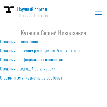
Научный портал
ТГПУ им Л. Н. Толстого
Кутепов Сергей Николаевич
Сведения о соискателе
Сведения о научном руководителе/консультанте
Гражданство
РФ
Сведения об официальных оппонентах
ФИО руководителя
Шайденко Надежда Анатольевна
Сведения о ведущей организации
Название диссертации
ПРОФЕССИОНАЛЬНОЕ
ОБРАЗОВАНИЕ И ПОДГОТОВКА
Отзывы, поступившие на автореферат
Ученая степень
доктор педагогических наук
РАБОЧИХ КАДРОВ В ЕВРОПЕ (НА
ПРИМЕРЕ ФРАНЦИИ)
Ученое звание
профессор
Автореферат диссертации
Автореферат (pdf)