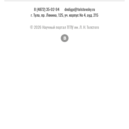
Отрасль науки
педагогические науки
8 (4872) 35-02-94
dndigp@tolstovsky.ru
г. Тула, пр. Ленина, 125, уч. корпус № 4, ауд. 215
Шифр и наименование
13.00.08 – теория и методика
специальности
профессионального
© 2026 Научный портал ТГПУ им. Л. Н. Толстого
образованияобщая педагогика,
история педагогики и образования
Соискание ученой степени
Кандидат педагогических наук
Организация, где выполнялась
ФГБОУ ВО "Тульский
диссертация
государственный педагогический
университет им. Л.Н. Толстого"
Заключение организации, где
Скачать
выполнялась диссертация
Защищена
27 ноября 2015 г.
Адрес страницы в сети Интернет
https://science2.tsput.ru/dissertation/