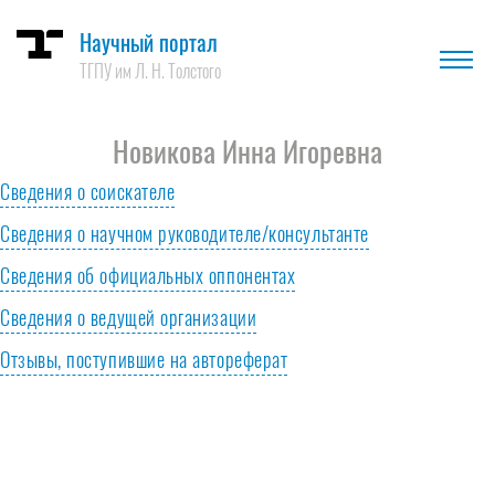
Научный портал
ТГПУ им Л. Н. Толстого
Новикова Инна Игоревна
Сведения о соискателе
Сведения о научном руководителе/консультанте
Гражданство
РФ
Сведения об официальных оппонентах
ФИО руководителя
Ветчинова Марина Николаевна
Сведения о ведущей организации
Название диссертации
Формирование коммуникативной
компетентности учащихся
Отзывы, поступившие на автореферат
Ученая степень
доктор педагогических наук
профильных гуманитарных классов в
процессе учебно-исследовательской
Ученое звание
доцент
деятельности
Полный текст диссертации
Скачать