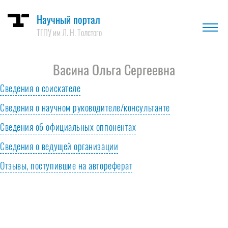
Научный портал
ТГПУ им Л. Н. Толстого
Васина Ольга Сергеевна
Сведения о соискателе
Сведения о научном руководителе/консультанте
Гражданство
РФ
Сведения об официальных оппонентах
ФИО руководителя
Богомолова Елена Владимировна
Сведения о ведущей организации
Название диссертации
ФОРМИРОВАНИЕ ГОТОВНОСТИ
МЕТОДИСТОВ СИСТЕМЫ
Отзывы, поступившие на автореферат
Ученая степень
доктор педагогических наук
ОБРАЗОВАНИЯ К
ПРОФЕССИОНАЛЬНОЙ
Ученое звание
доцент
ДЕЯТЕЛЬНОСТИ В УСЛОВИЯХ
ИНФОРМАЦИОННО-
ОБРАЗОВАТЕЛЬНОЙ СРЕДЫ