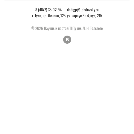
8 (4872) 35-02-94
dndigp@tolstovsky.ru
Автореферат диссертации
Скачать
г. Тула, пр. Ленина, 125, уч. корпус № 4, ауд. 215
Отрасль науки
педагогические науки
© 2026 Научный портал ТГПУ им. Л. Н. Толстого
Шифр и наименование
13.00.08 – теория и методика
специальности
профессионального
образованияобщая педагогика,
история педагогики и образования
Соискание ученой степени
Кандидат педагогических наук
Организация, где выполнялась
Рязанский государственный
диссертация
университет имени С.А. Есенина
Заключение организации, где
Скачать
выполнялась диссертация
Защищена
31 октября 2016 г.